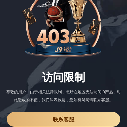
访问限制
尊敬的用户，由于相关法律限制，您所在地区无法访问J9产品，对
此造成的不便，我们深表歉意，您如有疑问请联系客服。
联系客服