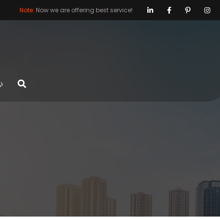
Note:
Now we are offering best service!
心